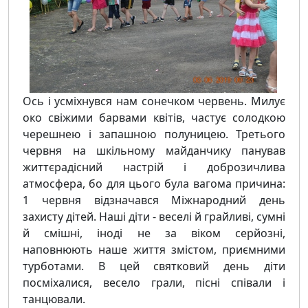
Ось і усміхнувся нам сонечком червень. Милує
око свіжими барвами квітів, частує солодкою
черешнею і запашною полуницею. Третього
червня на шкільному майданчику панував
життєрадісний настрій і доброзичлива
атмосфера, бо для цього була вагома причина:
1 червня відзначався Міжнародний день
захисту дітей. Наші діти - веселі й грайливі, сумні
й смішні, іноді не за віком серйозні,
наповнюють наше життя змістом, приємними
турботами. В цей святковий день діти
посміхалися, весело грали, пісні співали і
танцювали.